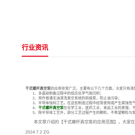
行业资讯
干式螺杆真空泵
的应用非常广泛，主要有以下几个方面，大家只有清
1、多晶硅制备过程中的低压化学气相沉积；
2、用作普通无油清洗真空系统的前级泵，防止油污染；
3、半导体蚀刻工艺。在这些制造过程中经常使用或产生腐蚀性
4、
干式螺杆真空泵
在化学工业，医药工业，食品工业的蒸馏，
5、除半导体工艺外，部分工艺过程产生的颗粒，不希望颗粒与泵
本文章介绍的【干式螺杆真空泵的应用范围】，大家在后
2024.7.2 ZG