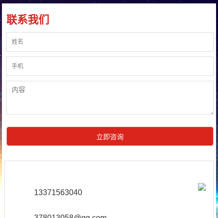
联系我们
13371563040
378013058@qq.com