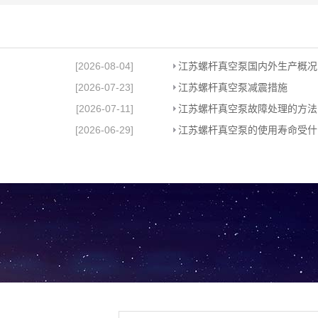
[2026-08-04]
江苏螺杆真空泵国内外生产概况
[2026-07-23]
江苏螺杆真空泵减震措施
[2026-07-11]
江苏螺杆真空泵故障处理的方法
[2026-06-29]
江苏螺杆真空泵的使用寿命受什