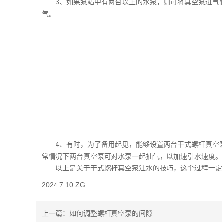
3、如果泵站中有两台以上的水泵，则可将真空泵进气管
气。
4、有时，为了备用起见，能够设置两台干式螺杆真空泵
常情况下两台真空泵可对水泵一起抽气，以加速引水速度。
以上是关于干式螺杆真空泵注水的技巧，这个过程一定要
2024.7.10 ZG
上一篇：
如何调整螺杆真空泵的间隙