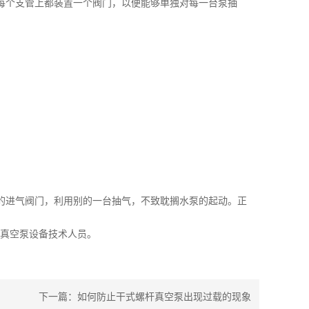
每个支管上都装置一个阀门，以便能够单独对每一台泵抽
的进气阀门，利用别的一台抽气，不致耽搁水泵的起动。正
真空泵设备技术人员。
下一篇：
如何防止干式螺杆真空泵出现过载的现象