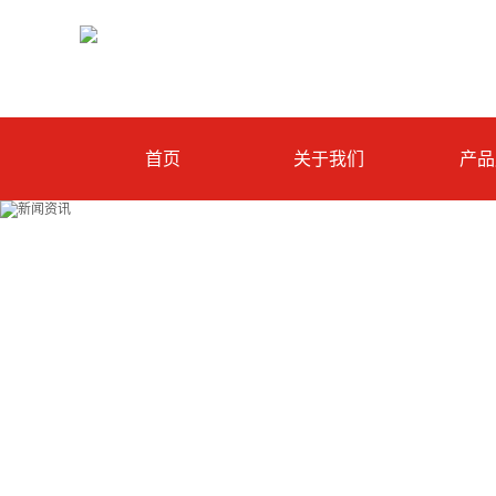
首页
关于我们
产品