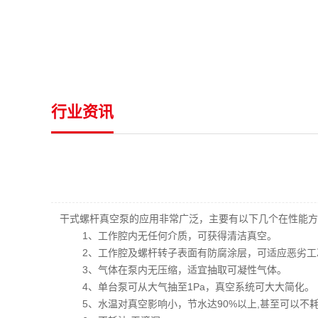
行业资讯
干式螺杆真空泵的应用非常广泛，主要有以下几个在性能方
1、工作腔内无任何介质，可获得清洁真空。
2、工作腔及螺杆转子表面有防腐涂层，可适应恶劣工
3、气体在泵内无压缩，适宜抽取可凝性气体。
4、单台泵可从大气抽至1Pa，真空系统可大大简化。
5、水温对真空影响小，节水达90%以上,甚至可以不