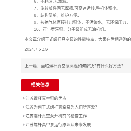
6、不耗油,无滴漏。
7、旋转部件间无摩擦,可高速运转,整机体积小。
8、结构简单，维护方便。
9、被抽气体直接排出泵体，不污染水，无环保压力，
10、可与罗茨泵、分子泵组成无油机组。
本文章介绍干式螺杆真空泵的性能特点，大家在后期选购的
2024.7.5 ZG
上一篇：
面临螺杆真空泵高温如何解决?有什么好方法?
相关信息
江苏螺杆真空泵的优点
江苏为何干式螺杆真空泵为人们所喜爱？
江苏螺杆真空泵开机前的检查工作
江苏螺杆真空泵运行原理及未来发展