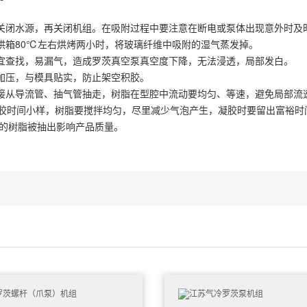
闭水源，再关闭机组。在吸附过程中要注意在断电或泵体出现意外时及时
箱80℃左右烘烤两小时，将玻璃纤维中吸附的湿气蒸发掉。
查找，易漏气，造成罗茨真空泵真空度下降，无法浸透，局部发白。
压，与模具贴实，防止架空积胶。
从导流管、抽气管抽走，树脂在型腔中流动要均匀、等速，避免局部流
胶时间小样，树脂要搅拌均匀，尽里减少气泡产生，凝胶时要留出富裕时
多的树脂被抽出影响产品质量。