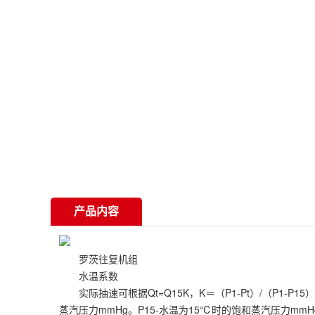
产品内容
罗茨往复机组
水温系数
实际抽速可根据Qt=Q15K，K＝（P1-Pt）/（P1-P15
蒸汽压力mmHg。P15-水温为15℃时的饱和蒸汽压力mm