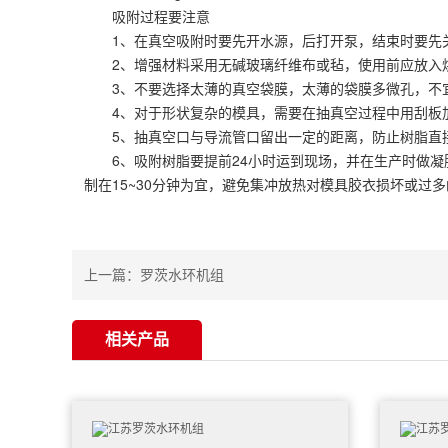
吸附过程要注意
1、在真空吸附时要先开水源，后打开泵，结束时要先关
2、增强材料采用无碱玻璃纤维布或毡，使用前应放入烘
3、不要选择太薄的真空袋膜，太薄的袋膜多微孔，不宜
4、对于形状复杂的模具，需要在抽真空过程中用刮板加
5、抽真空口与导流管口留出一定的距离，防止树脂直接
6、吸附树脂要提前24小时运到现场，并在生产时做凝
制在15~30分钟为宜，避免集冲放热对模具胶衣损坏或过
上一篇：
罗茨水环机组
相关产品