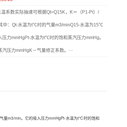
数实际抽速可根据Qt=Q15K，K＝（P1-Pt）/
中：Qt-水温为t℃时的气量m3/minQ15-水温为15℃
入压力mmHgPt-水温为t℃时的饱和蒸汽压力mmHg。
蒸汽压力mmHgK－气量修正系数。···
的气量m3/min。它的吸入压力mmHgPt-水温为t℃时的饱和