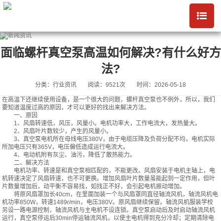
面临螺杆真空泵高温如何解决?有什么好方
法?
分类：行业资讯
阅读：9521次
时间：2026-05-18
在高温下还继续使用设备，是一个很大的问题，螺杆真空泵也不例外，所以，我们
要知道温度过高的原因，才可以更好的找出来解决方法。
一、原因
1、风扇转速低，风压，风量小。电机功率大，工作电流大，发热量大。
2、风扇叶片数较少，产生的风量小。
3、真空泵电机所在母线电压380V，由于电缆压降及负荷分配不均，电机实际
所加电压只有365V，电压偏低造成运行电流大。
4、电动机附有灰尘、油污，降低了散热能力。
二、解决方法
电机功率、转速是和真空泵相匹配的，不能更改。风扇安装于电机主轴上，电
机转速决定了风扇转速，也不可更换。增加风扇叶片数量虽能起到一定作用，但叶
片数量增加后，动平衡不容易找，如找正不好，会引起电机振动增加。
将原风扇罩加长40cm，在里面加装一个与风扇罩同直径轴流风机，轴流风机电
机功率850W，转速1489r/min，电压380V。原风扇继续保留。轴流风机服装学校
另设一路电源控制，轴流风机与主电机不设连锁。真空泵启动后及时启动轴流风机
运行，真空泵停运后30min停运轴流风机，以使主电机得到充分冷却；定期清除电