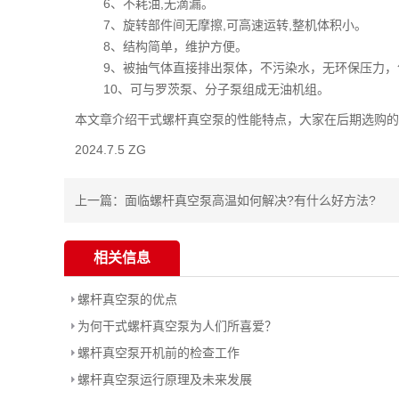
6、不耗油,无滴漏。
7、旋转部件间无摩擦,可高速运转,整机体积小。
8、结构简单，维护方便。
9、被抽气体直接排出泵体，不污染水，无环保压力，
10、可与罗茨泵、分子泵组成无油机组。
本文章介绍干式螺杆真空泵的性能特点，大家在后期选购的
2024.7.5 ZG
上一篇：
面临螺杆真空泵高温如何解决?有什么好方法?
相关信息
螺杆真空泵的优点
为何干式螺杆真空泵为人们所喜爱？
螺杆真空泵开机前的检查工作
螺杆真空泵运行原理及未来发展