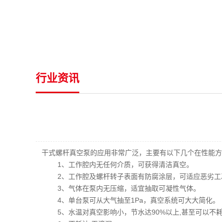
行业资讯
干式螺杆真空泵的应用非常广泛，主要有以下几个在性能方
1、工作腔内无任何介质，可获得清洁真空。
2、工作腔及螺杆转子表面有防腐涂层，可适应恶劣工
3、气体在泵内无压缩，适宜抽取可凝性气体。
4、单台泵可从大气抽至1Pa，真空系统可大大简化。
5、水温对真空影响小，节水达90%以上,甚至可以不