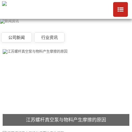
公司新闻
行业资讯
江苏螺杆真空泵与物料产生摩擦的原因