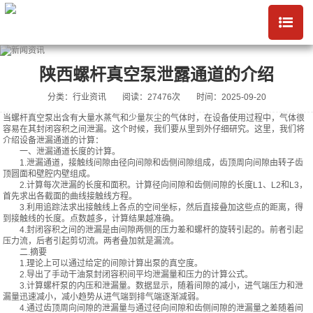
陕西螺杆真空泵泄露通道的介绍
分类：行业资讯
阅读：27476次
时间：2025-09-20
当螺杆真空泵出含有大量水蒸气和少量灰尘的气体时，在设备使用过程中，气体很
容易在其封闭容积之间泄漏。这个时候，我们要从里到外仔细研究。这里，我们将
介绍设备泄漏通道的计算：
一、泄漏通道长度的计算。
1.泄漏通道，接触线间隙由径向间隙和齿侧间隙组成，齿顶周向间隙由转子齿
顶圆面和壁腔内壁组成。
2.计算每次泄漏的长度和面积。计算径向间隙和齿侧间隙的长度L1、L2和L3，
首先求出各截面的曲线接触线方程。
3.利用追踪法求出接触线上各点的空间坐标，然后直接叠加这些点的距离，得
到接触线的长度。点数越多，计算结果越准确。
4.封闭容积之间的泄漏是由间隙两侧的压力差和螺杆的旋转引起的。前者引起
压力流，后者引起剪切流。两者叠加就是漏流。
二.摘要
1.理论上可以通过给定的间隙计算出泵的真空度。
2.导出了手动干油泵封闭容积间平均泄漏量和压力的计算公式。
3.计算螺杆泵的内压和泄漏量。数据显示，随着间隙的减小，进气端压力和泄
漏量迅速减小，减小趋势从进气端到排气端逐渐减弱。
4.通过齿顶周向间隙的泄漏量与通过径向间隙和齿侧间隙的泄漏量之差随着间