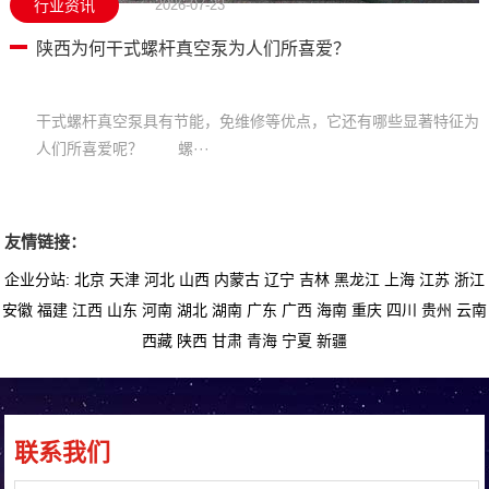
行业资讯
2026-07-23
陕西为何干式螺杆真空泵为人们所喜爱？
干式螺杆真空泵具有节能，免维修等优点，它还有哪些显著特征为
人们所喜爱呢？ 螺···
友情链接：
企业分站:
北京
天津
河北
山西
内蒙古
辽宁
吉林
黑龙江
上海
江苏
浙江
安徽
福建
江西
山东
河南
湖北
湖南
广东
广西
海南
重庆
四川
贵州
云南
西藏
陕西
甘肃
青海
宁夏
新疆
联系我们