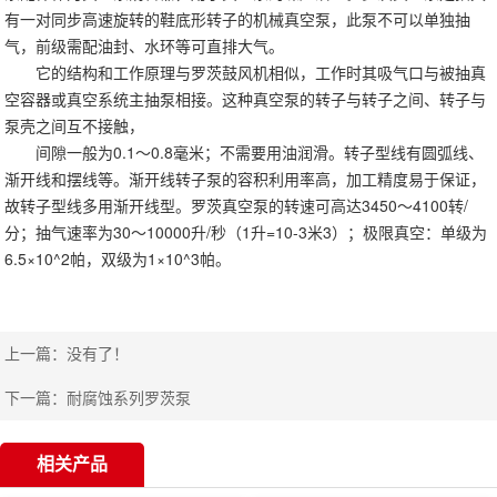
有一对同步高速旋转的鞋底形转子的机械真空泵，此泵不可以单独抽
气，前级需配油封、水环等可直排大气。
它的结构和工作原理与罗茨鼓风机相似，工作时其吸气口与被抽真
空容器或真空系统主抽泵相接。这种真空泵的转子与转子之间、转子与
泵壳之间互不接触，
间隙一般为0.1～0.8毫米；不需要用油润滑。转子型线有圆弧线、
渐开线和摆线等。渐开线转子泵的容积利用率高，加工精度易于保证，
故转子型线多用渐开线型。罗茨真空泵的转速可高达3450～4100转/
分；抽气速率为30～10000升/秒（1升=10-3米3）；极限真空：单级为
6.5×10^2帕，双级为1×10^3帕。
上一篇：没有了！
下一篇：
耐腐蚀系列罗茨泵
相关产品