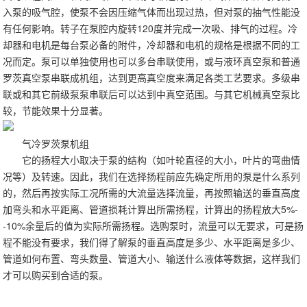
入泵的吸气腔，使泵不会因压缩气体而出现过热，但对泵的抽气性能没
有任何影响。转子在泵腔内旋转120度并完成一次吸、排气的过程。冷
却器和电机是每台泵必备的附件，冷却器和电机的规格是根据不同的工
况而定。泵可以单独使用也可以多台串联使用，或与液环真空泵和普通
罗茨真空泵串联成机组，达到更高真空度来满足各类工艺要求。多级串
联或和其它前级泵泵串联后可以达到中真空范围。与其它机械真空泵比
较，节能效果十分显著。
气冷罗茨泵机组
它的扬程大小取决于泵的结构（如叶轮直径的大小，叶片的弯曲情
况等）及转速。因此，我们在选择扬程前应先确定所用的泵是什么系列
的，然后再按实际工况所需的大流量选择流量，再按照输送的垂直高度
加弯头和水平距离、管道损耗计算出所需扬程，计算出的扬程放大5%-
-10%余量后的值为实际所需扬程。选购泵时，流量可以无要求，可是扬
程不能没有要求，我们得了解泵的垂直高度是多少、水平距离是多少、
管道如何布置、弯头数量、管道大小、输送什么液体等数据，这样我们
才可以购买到合适的泵。