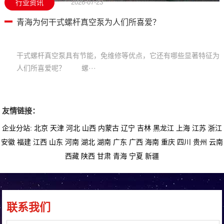
行业资讯
2026-07-23
青海为何干式螺杆真空泵为人们所喜爱？
干式螺杆真空泵具有节能，免维修等优点，它还有哪些显著特征为
人们所喜爱呢？ 螺···
友情链接：
企业分站:
北京
天津
河北
山西
内蒙古
辽宁
吉林
黑龙江
上海
江苏
浙江
安徽
福建
江西
山东
河南
湖北
湖南
广东
广西
海南
重庆
四川
贵州
云南
西藏
陕西
甘肃
青海
宁夏
新疆
联系我们