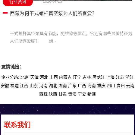
行业资讯
2026-07-23
西藏为何干式螺杆真空泵为人们所喜爱？
干式螺杆真空泵具有节能，免维修等优点，它还有哪些显著特征为
人们所喜爱呢？ 螺···
友情链接：
企业分站:
北京
天津
河北
山西
内蒙古
辽宁
吉林
黑龙江
上海
江苏
浙江
安徽
福建
江西
山东
河南
湖北
湖南
广东
广西
海南
重庆
四川
贵州
云南
西藏
陕西
甘肃
青海
宁夏
新疆
联系我们